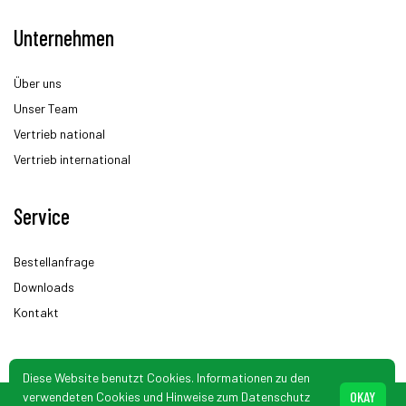
Unternehmen
Über uns
Unser Team
Vertrieb national
Vertrieb international
Service
Bestellanfrage
Downloads
Kontakt
Diese Website benutzt Cookies. Informationen zu den
OKAY
verwendeten Cookies und Hinweise zum Datenschutz
© Schönbuch Sensor. Änderungen vorbehalten.