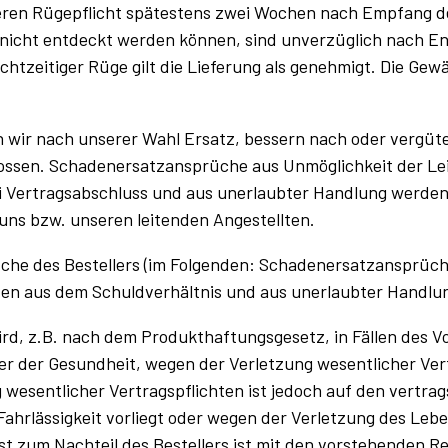
ren Rügepflicht spätestens zwei Wochen nach Empfang de
st nicht entdeckt werden können, sind unverzüglich nach E
chtzeitiger Rüge gilt die Lieferung als genehmigt. Die Gew
rn wir nach unserer Wahl Ersatz, bessern nach oder vergü
ssen. Schadenersatzansprüche aus Unmöglichkeit der Leis
 Vertragsabschluss und aus unerlaubter Handlung werden 
 uns bzw. unseren leitenden Angestellten.
e des Bestellers (im Folgenden: Schadenersatzansprüche
ten aus dem Schuldverhältnis und aus unerlaubter Handlun
wird, z.B. nach dem Produkthaftungsgesetz, in Fällen des V
er der Gesundheit, wegen der Verletzung wesentlicher Vert
wesentlicher Vertragspflichten ist jedoch auf den vertr
Fahrlässigkeit vorliegt oder wegen der Verletzung des Leb
st zum Nachteil des Bestellers ist mit den vorstehenden 