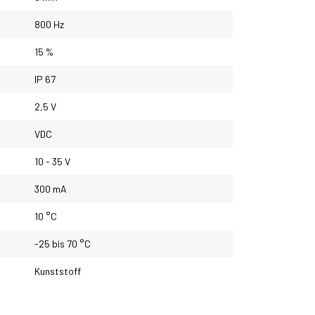
800 Hz
15 %
IP 67
2,5 V
VDC
10 - 35 V
300 mA
10 °C
-25 bis 70 °C
Kunststoff