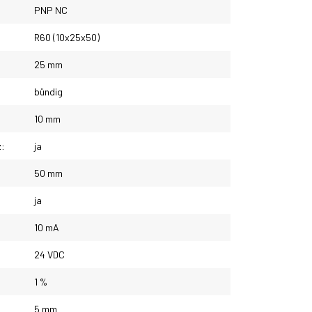
PNP NC
R60 (10x25x50)
25 mm
bündig
10 mm
z:
ja
50 mm
ja
10 mA
24 VDC
1 %
5 mm