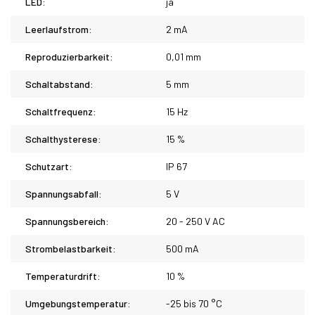
LED:
ja
Leerlaufstrom:
2 mA
Reproduzierbarkeit:
0,01 mm
Schaltabstand:
5 mm
Schaltfrequenz:
15 Hz
Schalthysterese:
15 %
Schutzart:
IP 67
Spannungsabfall:
5 V
Spannungsbereich:
20 - 250 V AC
Strombelastbarkeit:
500 mA
Temperaturdrift:
10 %
Umgebungstemperatur:
-25 bis 70 °C