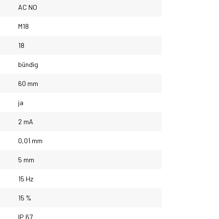
AC NO
M18
18
bündig
60 mm
ja
2 mA
0,01 mm
5 mm
15 Hz
15 %
IP 67