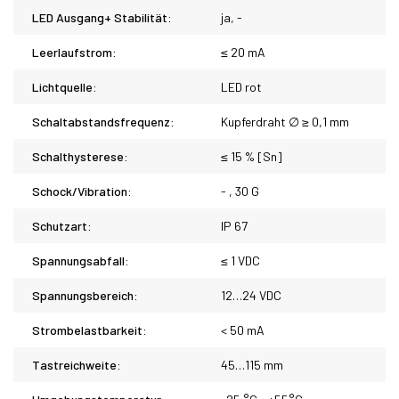
LED Ausgang+ Stabilität:
ja, -
Leerlaufstrom:
≤ 20 mA
Lichtquelle:
LED rot
Schaltabstandsfrequenz:
Kupferdraht ∅ ≥ 0,1 mm
Schalthysterese:
≤ 15 % [Sn]
Schock/Vibration:
- , 30 G
Schutzart:
IP 67
Spannungsabfall:
≤ 1 VDC
Spannungsbereich:
12…24 VDC
Strombelastbarkeit:
< 50 mA
Tastreichweite:
45…115 mm