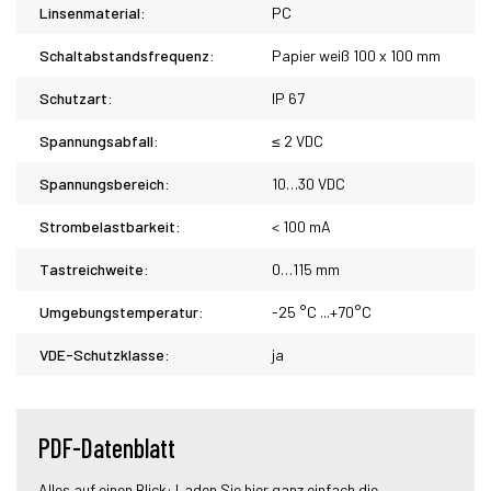
Linsenmaterial:
PC
Schaltabstandsfrequenz:
Papier weiß 100 x 100 mm
Schutzart:
IP 67
Spannungsabfall:
≤ 2 VDC
Spannungsbereich:
10…30 VDC
Strombelastbarkeit:
< 100 mA
Tastreichweite:
0…115 mm
Umgebungstemperatur:
-25 °C ...+70°C
VDE-Schutzklasse:
ja
PDF-Datenblatt
Alles auf einen Blick: Laden Sie hier ganz einfach die