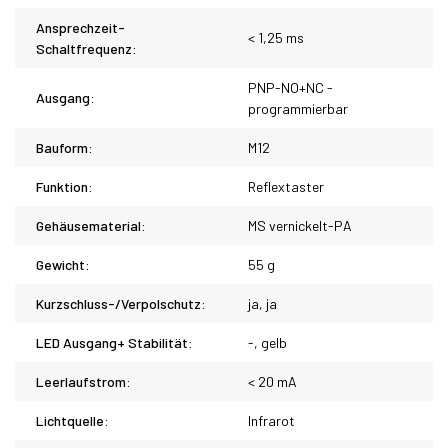
Ansprechzeit-
< 1,25 ms
Schaltfrequenz:
PNP-NO+NC -
Ausgang:
programmierbar
Bauform:
M12
Funktion:
Reflextaster
Gehäusematerial:
MS vernickelt-PA
Gewicht:
55 g
Kurzschluss-/Verpolschutz:
ja, ja
LED Ausgang+ Stabilität:
-, gelb
Leerlaufstrom:
< 20 mA
Lichtquelle:
Infrarot