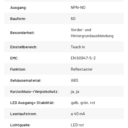
Ausgang:
NPN-NO
Bauform:
60
Vorder- und
Besonderheit:
Hintergrundausblendung
Einstellbereich:
Teach in
EMC:
EN 60947-5-2
Funktion:
Reflextaster
Gehäusematerial:
ABS
Kurzschluss-/Verpolschutz:
ja, ja
LED Ausgang+ Stabilität:
gelb, grün, rot
Leerlaufstrom:
≤ 40 mA
Lichtquelle:
LED rot