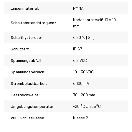
Linsenmaterial:
PMMA
Kodakkarte weiß 10 x 10
Schaltabstandsfrequenz:
mm
Schalthysterese:
≤ 20 % [Sn]
Schutzart:
IP 67
Spannungsabfall:
≤ 2 VDC
Spannungsbereich:
10… 30 VDC
Strombelastbarkeit:
≤ 100 mA
Tastreichweite:
70…200 mm
Umgebungstemperatur:
-25 °C …+55°C
VDE-Schutzklasse:
Klasse 2