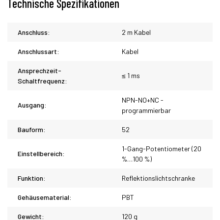
Technische Spezifikationen
Anschluss:
2 m Kabel
Anschlussart:
Kabel
Ansprechzeit-
≤ 1 ms
Schaltfrequenz:
NPN-NO+NC -
Ausgang:
programmierbar
Bauform:
52
1-Gang-Potentiometer (20
Einstellbereich:
%…100 %)
Funktion:
Reflektionslichtschranke
Gehäusematerial:
PBT
Gewicht:
120 g