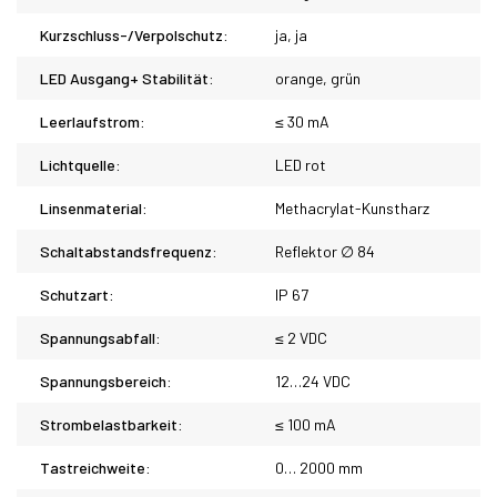
Kurzschluss-/Verpolschutz:
ja, ja
LED Ausgang+ Stabilität:
orange, grün
Leerlaufstrom:
≤ 30 mA
Lichtquelle:
LED rot
Linsenmaterial:
Methacrylat-Kunstharz
Schaltabstandsfrequenz:
Reflektor ∅ 84
Schutzart:
IP 67
Spannungsabfall:
≤ 2 VDC
Spannungsbereich:
12…24 VDC
Strombelastbarkeit:
≤ 100 mA
Tastreichweite:
0… 2000 mm