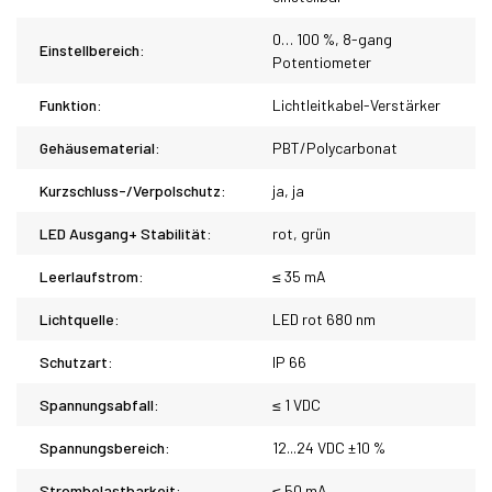
0… 100 %, 8-gang
Einstellbereich:
Potentiometer
Funktion:
Lichtleitkabel-Verstärker
Gehäusematerial:
PBT/Polycarbonat
Kurzschluss-/Verpolschutz:
ja, ja
LED Ausgang+ Stabilität:
rot, grün
Leerlaufstrom:
≤ 35 mA
Lichtquelle:
LED rot 680 nm
Schutzart:
IP 66
Spannungsabfall:
≤ 1 VDC
Spannungsbereich:
12...24 VDC ±10 %
Strombelastbarkeit:
≤ 50 mA