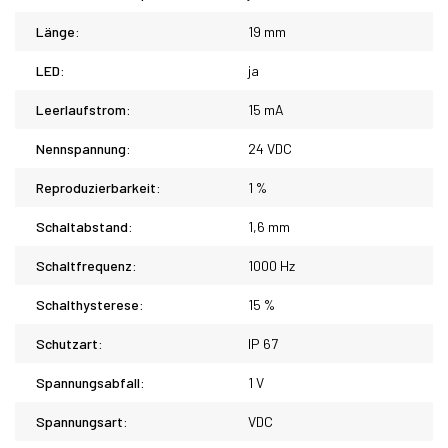
Länge:
19 mm
LED:
ja
Leerlaufstrom:
15 mA
Nennspannung:
24 VDC
Reproduzierbarkeit:
1 %
Schaltabstand:
1,6 mm
Schaltfrequenz:
1000 Hz
Schalthysterese:
15 %
Schutzart:
IP 67
Spannungsabfall:
1 V
Spannungsart:
VDC