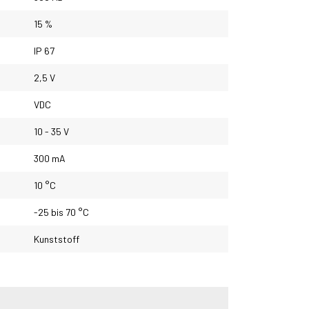
15 %
IP 67
2,5 V
VDC
10 - 35 V
300 mA
10 °C
-25 bis 70 °C
Kunststoff