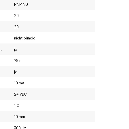
PNP NO
20
20
nicht bündig
z:
ja
78 mm
ja
10 mA
24 VDC
1 %
10 mm
300 Hz