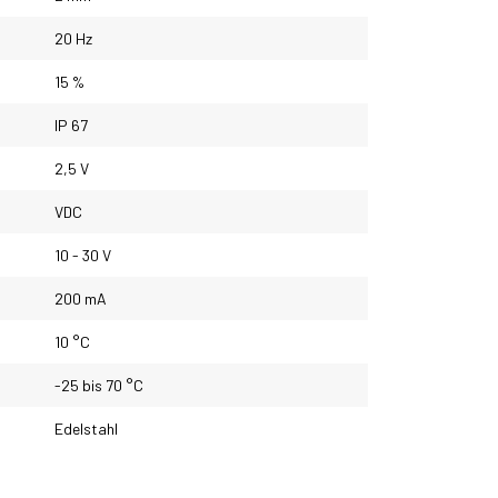
20 Hz
15 %
IP 67
2,5 V
VDC
10 - 30 V
200 mA
10 °C
-25 bis 70 °C
Edelstahl