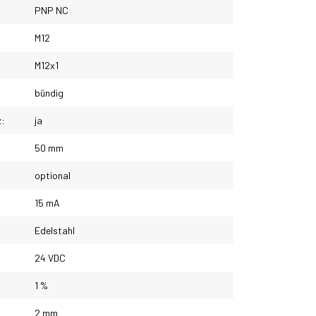
PNP NC
M12
M12x1
bündig
z:
ja
50 mm
optional
15 mA
Edelstahl
24 VDC
1 %
2 mm