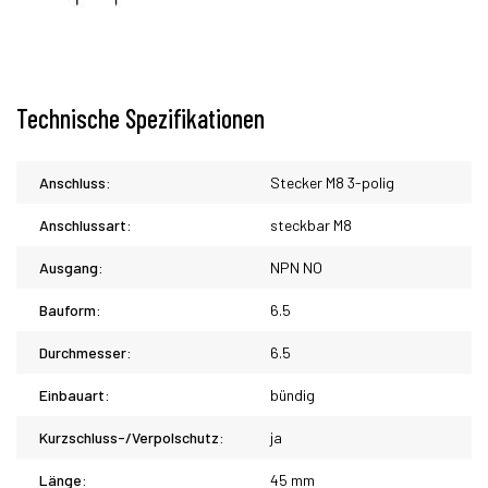
Technische Spezifikationen
Anschluss:
Stecker M8 3-polig
Anschlussart:
steckbar M8
Ausgang:
NPN NO
Bauform:
6.5
Durchmesser:
6.5
Einbauart:
bündig
Kurzschluss-/Verpolschutz:
ja
Länge:
45 mm