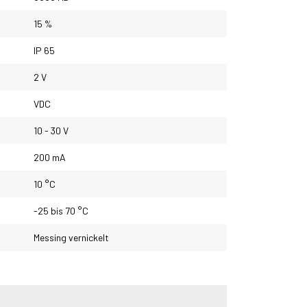
15 %
IP 65
2 V
VDC
10 - 30 V
200 mA
10 °C
-25 bis 70 °C
Messing vernickelt