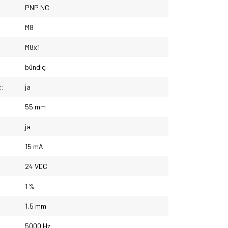
PNP NC
M8
M8x1
bündig
z:
ja
55 mm
ja
15 mA
24 VDC
1 %
1,5 mm
5000 Hz