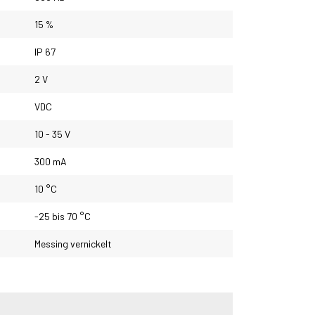
15 %
IP 67
2 V
VDC
10 - 35 V
300 mA
10 °C
-25 bis 70 °C
Messing vernickelt