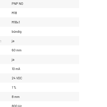
PNP NO
M18
M18x1
bündig
z:
ja
60 mm
ja
10 mA
24 VDC
1 %
8 mm
800 Hz