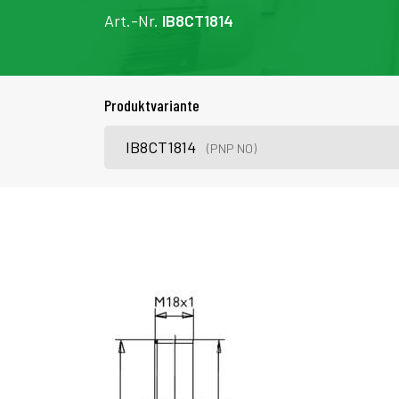
Art.-Nr.
IB8CT1814
Produktvariante
IB8CT1814
(PNP NO)