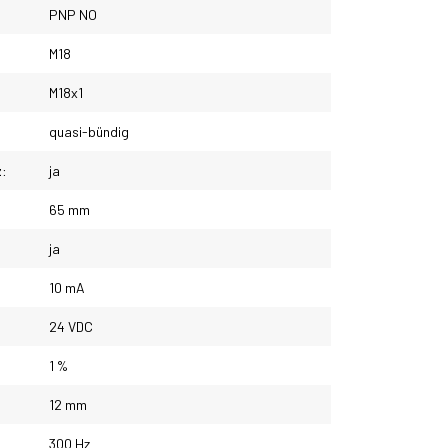
PNP NO
M18
M18x1
quasi-bündig
z:
ja
65 mm
ja
10 mA
24 VDC
1 %
12 mm
300 Hz