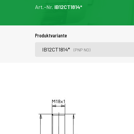
Art.-Nr.
IB12CT1814*
Produktvariante
IB12CT1814*
(PNP NO)