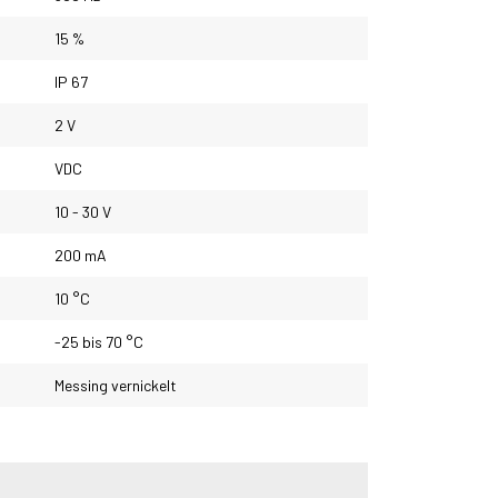
15 %
IP 67
2 V
VDC
10 - 30 V
200 mA
10 °C
-25 bis 70 °C
Messing vernickelt