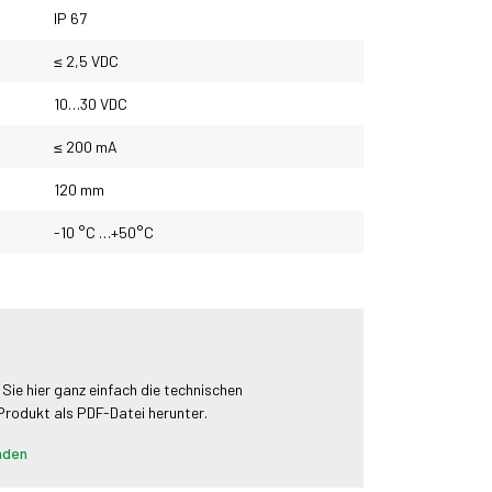
IP 67
≤ 2,5 VDC
10…30 VDC
≤ 200 mA
120 mm
-10 °C …+50°C
 Sie hier ganz einfach die technischen
 Produkt als PDF-Datei herunter.
aden