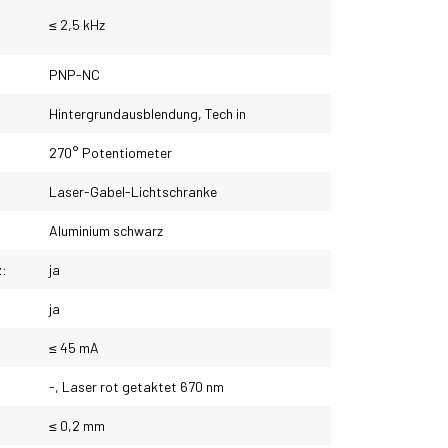
≤ 2,5 kHz
PNP-NC
Hintergrundausblendung, Tech in
270° Potentiometer
Laser-Gabel-Lichtschranke
Aluminium schwarz
z:
ja
ja
≤ 45 mA
-, Laser rot getaktet 670 nm
≤ 0,2 mm