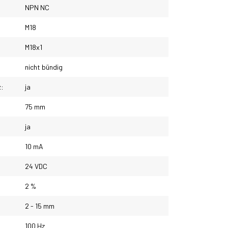
NPN NC
M18
M18x1
nicht bündig
z:
ja
75 mm
ja
10 mA
24 VDC
2 %
2 - 15 mm
100 Hz