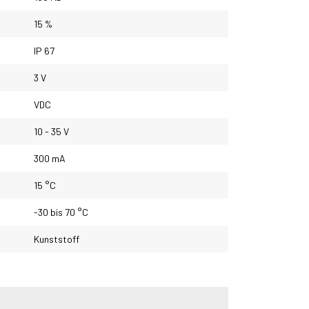
15 %
IP 67
3 V
VDC
10 - 35 V
300 mA
15 °C
-30 bis 70 °C
Kunststoff