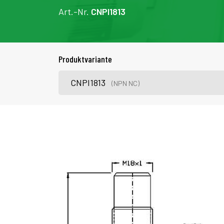
Art.-Nr.
CNPI1813
Produktvariante
CNPI1813
(NPN NC)